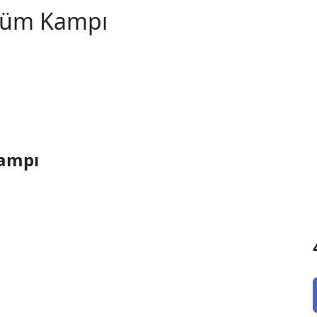
özüm Kampı
Kampı