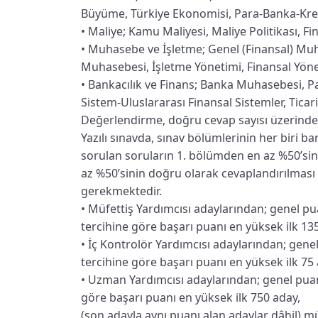
Büyüme, Türkiye Ekonomisi, Para-Banka-Kre
•⁠ ⁠Maliye; Kamu Maliyesi, Maliye Politikası, 
•⁠ ⁠Muhasebe ve İşletme; Genel (Finansal) Muh
Muhasebesi, İşletme Yönetimi, Finansal Yöne
•⁠ ⁠Bankacılık ve Finans; Banka Muhasebesi, P
Sistem-Uluslararası Finansal Sistemler, Ticari 
Değerlendirme, doğru cevap sayısı üzerinden 
Yazılı sınavda, sınav bölümlerinin her biri bar
sorulan soruların 1. bölümden en az %50’sin
az %50’sinin doğru olarak cevaplandırılması 
gerekmektedir.
•⁠ ⁠Müfettiş Yardımcısı adaylarından; genel p
tercihine göre başarı puanı en yüksek ilk 13
•⁠ ⁠İç Kontrolör Yardımcısı adaylarından; gen
tercihine göre başarı puanı en yüksek ilk 75 
•⁠ ⁠Uzman Yardımcısı adaylarından; genel pua
göre başarı puanı en yüksek ilk 750 aday,
(son adayla aynı puanı alan adaylar dâhil) m