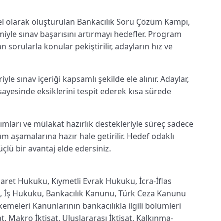
zel olarak oluşturulan Bankacılık Soru Çözüm Kampı,
miyle sınav başarısını artırmayı hedefler. Program
 sorularla konular pekiştirilir, adayların hız ve
e sınav içeriği kapsamlı şekilde ele alınır. Adaylar,
 sayesinde eksiklerini tespit ederek kısa sürede
ımları ve mülakat hazırlık destekleriyle süreç sadece
tüm aşamalarına hazır hale getirilir. Hedef odaklı
çlü bir avantaj elde edersiniz.
aret Hukuku, Kıymetli Evrak Hukuku, İcra-İflas
, İş Hukuku, Bankacılık Kanunu, Türk Ceza Kanunu
eleri Kanunlarının bankacılıkla ilgili bölümleri
at, Makro İktisat, Uluslararası İktisat, Kalkınma-