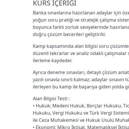
KURS İÇERİĞİ
Banka sınavlarına hazırlanan adaylar için ö
yoğun soru pratiği ve stratejik çalışma siste
boyunca farklı zorluk seviyelerinde hazırlanan
doğru çözüm becerileri geliştirilir.
Kamp kapsamında alan bilgisi soru çözümleriyl
düzenli tekrarlar ve analiz odaklı çalışmalar
ilerleme kaydeder.
Ayrıca deneme sınavları, detaylı çözüm anlat
yazılı sınavla sınırlı kalmaz; adaylar sınavın 
ilerleyen bu kamp ile başarıya giden yolda gü
Alan Bilgisi Testi :
•⁠ ⁠Hukuk; Medeni Hukuk, Borçlar Hukuku, Tic
Hukuku, Vergi Hukuku ve Türk Vergi Sistemi
ile Ceza Muhakemesi ve Hukuk Usulü Muhakem
•⁠ ⁠Ekonomi; Mikro İktisat, Matematiksel İktis