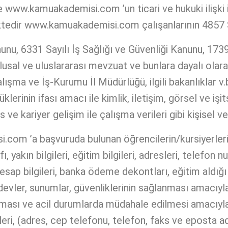
r ve www.kamuakademisi.com ’un ticari ve hukuki ilişki
ktedir www.kamuakademisi.com çalışanlarının 4857 S
unu, 6331 Sayılı İş Sağlığı ve Güvenliği Kanunu, 173
lusal ve uluslararası mevzuat ve bunlara dayalı olarak 
ışma ve İş-Kurumu İl Müdürlüğü, ilgili bakanlıklar v.b
inin ifası amacı ile kimlik, iletişim, görsel ve işitse
ns ve kariyer gelişim ile çalışma verileri gibi kişisel ve
om ’a başvuruda bulunan öğrencilerin/kursiyerlerin;
, yakın bilgileri, eğitim bilgileri, adresleri, telefon n
 hesap bilgileri, banka ödeme dekontları, eğitim aldığ
ödevler, sunumlar, güvenliklerinin sağlanması amacıyla 
ması ve acil durumlarda müdahale edilmesi amacıyla v
ilgileri, (adres, cep telefonu, telefon, faks ve eposta 