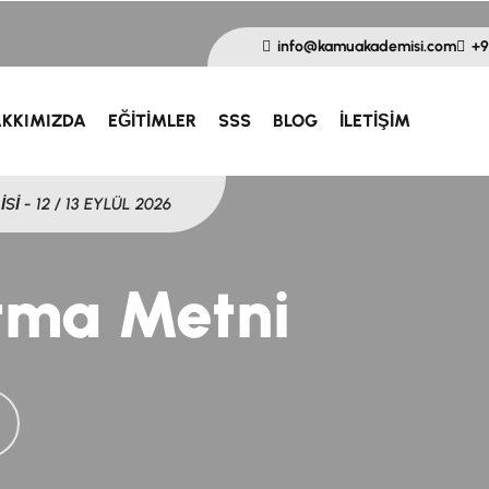
info@kamuakademisi.com
+9
KKIMIZDA
EĞITIMLER
SSS
BLOG
İLETIŞIM
 - 4 EKİM 2026
tma Metni