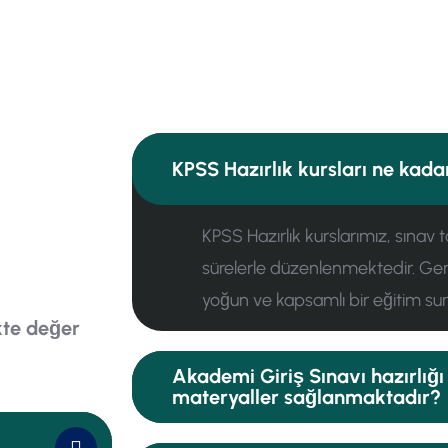
KPSS Hazırlık kursları ne kad
KPSS Hazırlık kurslarımız, sınav 
sürelerle düzenlenmektedir. Gen
yoğun ve kapsamlı bir eğitim su
ikte değer
Akademi Giriş Sınavı hazırlığı 
materyaller sağlanmaktadır?