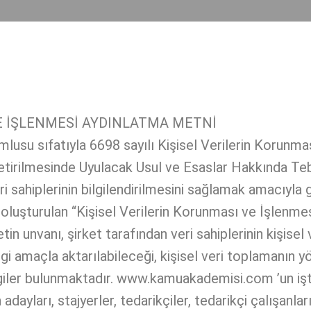
E İŞLENMESİ AYDINLATMA METNİ
usu sıfatıyla 6698 sayılı Kişisel Verilerin Korunm
irilmesinde Uyulacak Usul ve Esaslar Hakkında Tebli
i sahiplerinin bilgilendirilmesini sağlamak amacıyla 
turulan “Kişisel Verilerin Korunması ve İşlenmesi P
in unvanı, şirket tarafından veri sahiplerinin kişisel 
ngi amaçla aktarılabileceği, kişisel veri toplamanın y
ı bilgiler bulunmaktadır. www.kamuakademisi.com ’un iş
dayları, stajyerler, tedarikçiler, tedarikçi çalışanlar