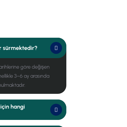
ar sürmektedir?
tarihlerine göre değişen
ellikle 3–6 ay arasında
nulmaktadır.
için hangi