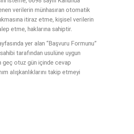
esini isteme, 6698 sayılı Kanunda
şlenen verilerin münhasıran otomatik
ıkmasına itiraz etme, kişisel verilerin
lep etme, haklarına sahiptir.
ayfasında yer alan “Başvuru Formunu”
i sahibi tarafından usulüne uygun
n geç otuz gün içinde cevap
ım alışkanlıklarını takip etmeyi