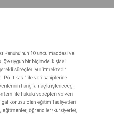
ası Kanunu’nun 10 uncu maddesi ve
ğ’e uygun bir biçimde, kişisel
gerekli süreçleri yürütmektedir.
olitikası” ile veri sahiplerine
verilerinin hangi amaçla işleneceği,
öntemi ile hukuki sebepleri ve veri
tigal konusu olan eğitim faaliyetleri
ı, eğitmenler, öğrenciler/kursiyerler,