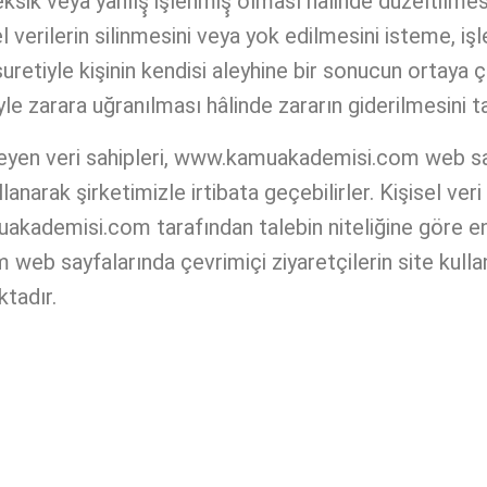
n eksik veya yanlış̧ işlenmiş̧ olması hâlinde düzeltilm
 verilerin silinmesini veya yok edilmesini isteme, i
uretiyle kişinin kendisi aleyhine bir sonucun ortaya ç
le zarara uğranılması hâlinde zararın giderilmesini ta
steyen veri sahipleri, www.kamuakademisi.com web s
anarak şirketimizle irtibata geçebilirler. Kişisel ver
akademisi.com tarafından talebin niteliğine göre e
eb sayfalarında çevrimiçi ziyaretçilerin site kullan
tadır.