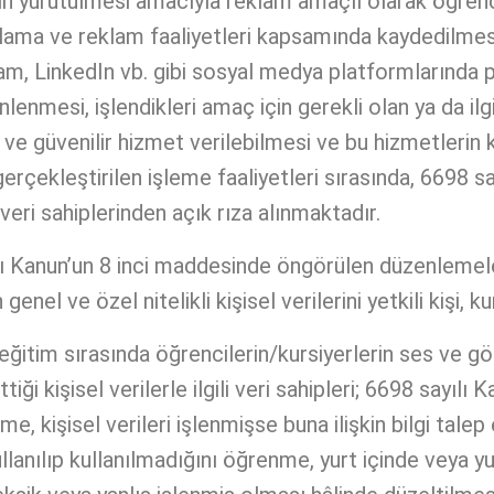
inin yürütülmesi amacıyla reklam amaçlı olarak öğrenc
zarlama ve reklam faaliyetleri kapsamında kaydedi
am, LinkedIn vb. gibi sosyal medya platformlarında 
lenmesi, işlendikleri amaç için gerekli olan ya da il
 ve güvenilir hizmet verilebilmesi ve bu hizmetlerin 
erçekleştirilen işleme faaliyetleri sırasında, 6698 s
veri sahiplerinden açık rıza alınmaktadır.
Kanun’un 8 inci maddesinde öngörülen düzenlemeler
n genel ve özel nitelikli kişisel verilerini yetkili kişi
tim sırasında öğrencilerin/kursiyerlerin ses ve gö
 kişisel verilerle ilgili veri sahipleri; 6698 sayılı 
me, kişisel verileri işlenmişse buna ilişkin bilgi talep
anılıp kullanılmadığını öğrenme, yurt içinde veya yurt