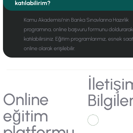
katılabilirim?
Kamu Akademisi’nin Banka Sınavlarına Hazırlık
programına, online başvuru formunu doldurara
katılabilirsiniz. Eğitim programlarımız, esnek saa
online olarak erişilebilir.
İletişi
Online
Bilgiler
eğitim
Mersinli Mahall
platformu,
No:22 Konak / 