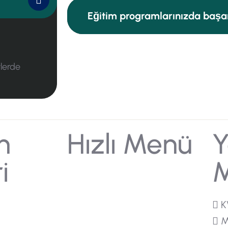
Eğitim programlarınızda başar
k
tlerde
m
Hızlı Menü
Y
i
M
Ana Sayfa
Hakkımızda
Eğitimler
Blog
esi 2811 Sokak
K
İletişim
İZMİR
M