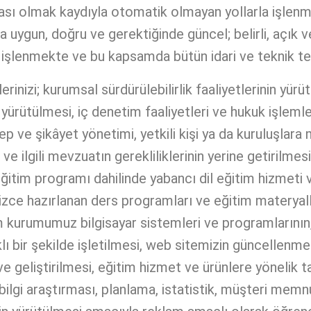
rçası olmak kaydıyla otomatik olmayan yollarla işlen
ına uygun, doğru ve gerektiğinde güncel; belirli, aç
mde işlenmekte ve bu kapsamda bütün idari ve teknik te
izi; kurumsal sürdürülebilirlik faaliyetlerinin yürütül
yürütülmesi, iç denetim faaliyetleri ve hukuk işlemle
alep ve şikâyet yönetimi, yetkili kişi ya da kuruluşlara
e ilgili mevzuatın gerekliliklerinin yerine getirilmesi
itim programı dahilinde yabancı dil eğitim hizmeti ve
izce hazırlanan ders programları ve eğitim materyalle
im kurumumuz bilgisayar sistemleri ve programlarının
ı bir şekilde işletilmesi, web sitemizin güncellenmesi
si ve geliştirilmesi, eğitim hizmet ve ürünlere yönel
, bilgi araştırması, planlama, istatistik, müşteri mem