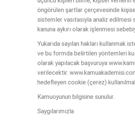
üçüncü kişileri bilme, kişisel verileri
öngörülen şartlar çerçevesinde kişisel
sistemler vasıtasıyla analiz edilmesi s
kanuna aykırı olarak işlenmesi sebebiy
Yukarıda sayılan hakları kullanmak i
ve bu formda belirtilen yöntemleri kull
olarak yapılacak başvuruya www.kamu
verilecektir. www.kamuakademisi.com w
hedefleyen cookie (çerez) kullanılmak
Kamuoyunun bilgisine sunulur.
Saygılarımızla